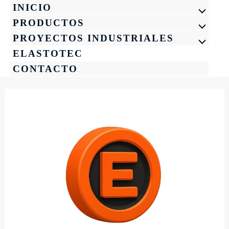
Ir
INICIO
ALTERN
al
PRODUCTOS
ALTERN
contenido
MENÚ
PROYECTOS INDUSTRIALES
ALTERN
MENÚ
ELASTOTEC
MENÚ
CONTACTO